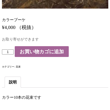
カラーブーケ
¥
4,000
（税抜）
お取り寄せができます
お買い物カゴに追加
カ
ラ
ー
カテゴリー:
花束
ブ
ー
説明
ケ
個
カラー10本の花束です